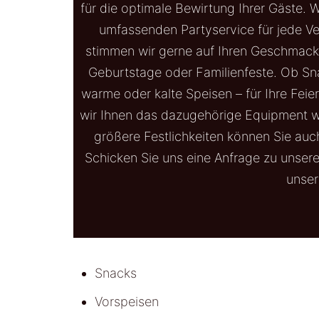
für die optimale Bewirtung Ihrer Gäste. 
umfassenden Partyservice für jede V
stimmen wir gerne auf Ihren Geschmack 
Geburtstage oder Familienfeste. Ob Sn
warme oder kalte Speisen – für Ihre Fei
wir Ihnen das dazugehörige Equipment wie
größere Festlichkeiten können Sie au
Schicken Sie uns eine Anfrage
zu unsere
unser
Snacks
Vorspeisen