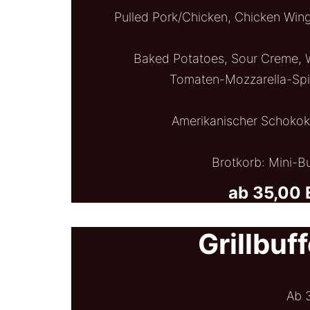
Pulled Pork/Chicken, Chicken Wing
Baked Potatoes, Sour Creme, W
Tomaten-Mozzarella-Spi
Amerikanischer Schokok
Brotkorb: Mini-B
ab 35,00 
Grillbuf
Ab 