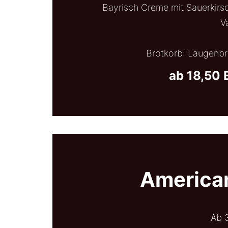
Bayrisch Creme mit Sauerkirsc
V
Brotkorb: Laugenbr
ab 18,50 
American
Ab 