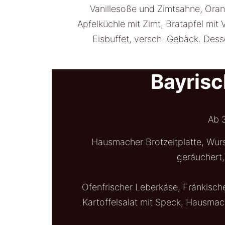
Vanillesoße und Zimtsahne, Ora
Apfelküchle mit Zimt, Bratapfel mit 
Eisbuffet, versch. Gebäck. Desse
Bayrisc
Ab 
Hausmacher Brotzeitplatte, Wur
geräuchert,
Ofenfrischer Leberkäse, Fränkisch
Kartoffelsalat mit Speck, Hausmach