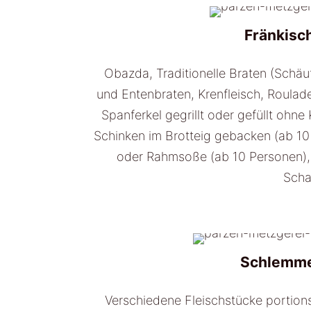
Fränkisc
Obazda, Traditionelle Braten (Schäuf
und Entenbraten, Krenfleisch, Roulade
Spanferkel gegrillt oder gefüllt ohn
Schinken im Brotteig gebacken (ab 10
oder Rahmsoße (ab 10 Personen), K
Scha
Schlemme
Verschiedene Fleischstücke portions