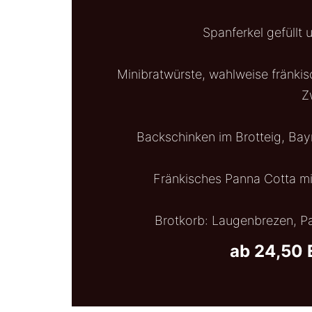
Spanferkel gefüllt 
Minibratwürste, wahlweise fränkis
Z
Backschinken im Brotteig, Bayri
Fränkisches Panna Cotta m
Brotkorb: Laugenbrezen, Pa
ab 24,50 