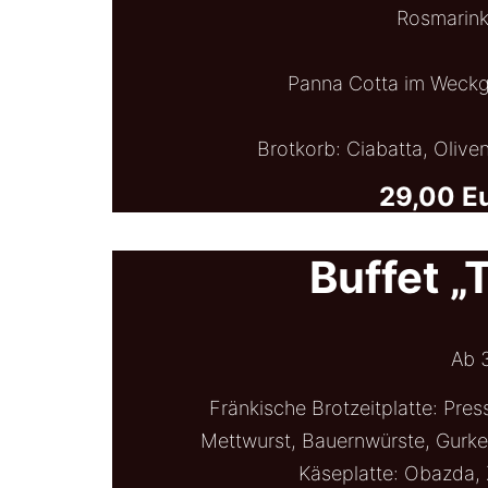
Rosmarink
Panna Cotta im Weckg
Brotkorb: Ciabatta, Olive
29,00 E
Buffet 
Ab 
Fränkische Brotzeitplatte: Pre
Mettwurst, Bauernwürste, Gurke
Käseplatte: Obazda,