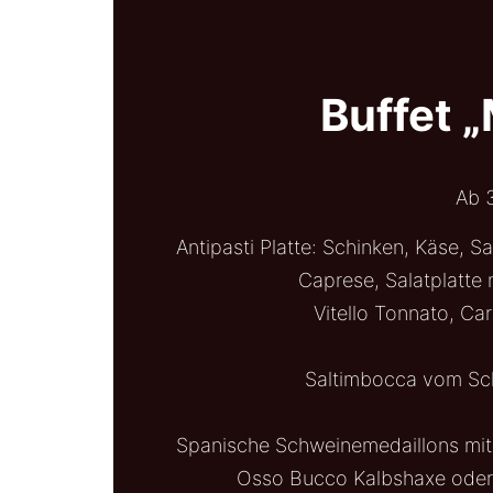
Buffet 
Ab 
Antipasti Platte: Schinken, Käse,
Caprese, Salatplatte 
Vitello Tonnato, Ca
Saltimbocca vom Sc
Spanische Schweinemedaillons mi
Osso Bucco Kalbshaxe oder 