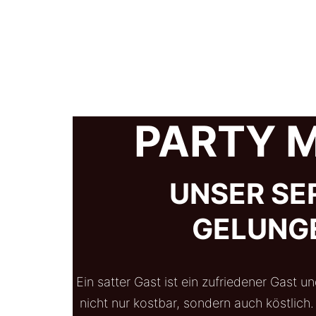
PARTY M
UNSER SER
GELUNG
Ein satter Gast ist ein zufriedener Gast u
nicht nur kostbar, sondern auch köstlich.