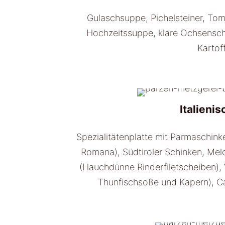
Gulaschsuppe, Pichelsteiner, To
Hochzeitssuppe, klare Ochsensc
Karto
Italieni
Spezialitätenplatte mit Parmaschink
Romana), Südtiroler Schinken, Mel
(Hauchdünne Rinderfiletscheiben), V
Thunfischsoße und Kapern), Ca