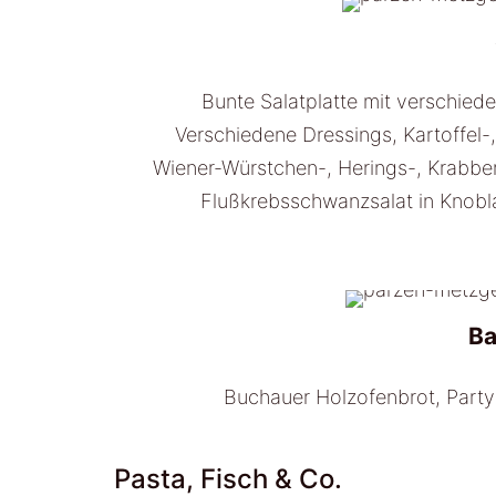
Bunte Salatplatte mit verschiede
Verschiedene Dressings, Kartoffel-,
Wiener-Würstchen-, Herings-, Krabben-
Flußkrebsschwanzsalat in Knobl
B
Buchauer Holzofenbrot, Part
Pasta, Fisch & Co.