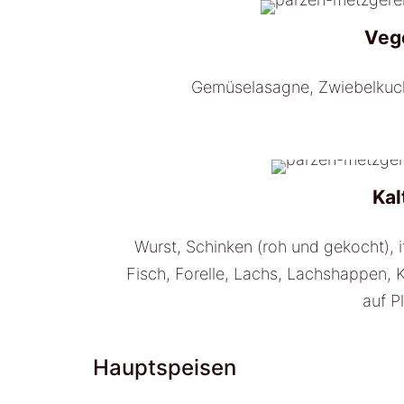
Veg
Gemüselasagne, Zwiebelkuc
Kal
Wurst, Schinken (roh und gekocht), it
Fisch, Forelle, Lachs, Lachshappen, 
auf P
Hauptspeisen