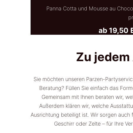
Panna Cotta und Mousse au Choco
p
ab 19,50 
Zu jedem 
Sie möchten unseren Parzen-Partyservi
Beratung? Füllen Sie einfach das Formu
Gemeinsam mit Ihnen beraten wir, we
Außerdem klären wir, welche Ausstatt
Ausrichtung beteiligt ist. Wir sorgen auch
Geschirr oder Zelte – für Ihre Ve