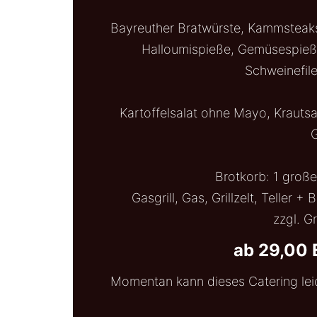
Bayreuther Bratwürste, Kammsteak
Halloumispieße, Gemüsespieß
Schweinefil
Kartoffelsalat ohne Mayo, Krautsal
G
Brotkorb: 1 große
Gasgrill, Gas, Grillzelt, Teller
zzgl. Gr
ab 29,00 
Momentan kann dieses Catering lei