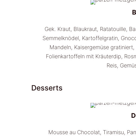
B
Gek. Kraut, Blaukraut, Ra­ta­touille,
Semmelknödel, Kartoffelgratin, Gnocc
Mandeln, Kaisergemüse gratiniert, 
Folienkartoffeln mit Kräuterdip, Ros
Reis, Gemüs
Desserts
D
Mousse au Chocolat, Tiramisu, Pann