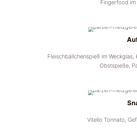
Fingerfood im
Au
Fleischbällchenspieß im Weckglas,
Obstspieße, P
Sn
Vitello Tonnato, Ge