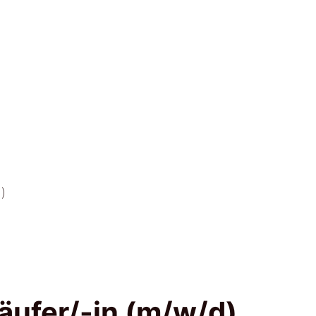
)
äufer/-in (m/w/d)