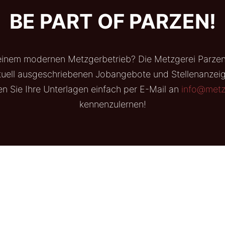
BE PART OF PARZEN!
n einem modernen Metzgerbetrieb? Die Metzgerei Parzen 
ktuell ausgeschriebenen Jobangebote und Stellenanzei
ken Sie Ihre Unterlagen einfach per E-Mail an
info@metz
kennenzulernen!